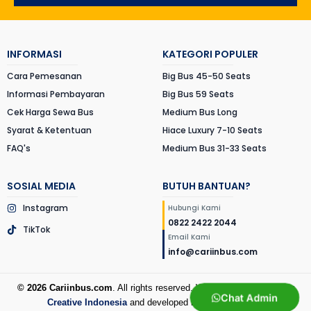
INFORMASI
KATEGORI POPULER
Cara Pemesanan
Big Bus 45-50 Seats
Informasi Pembayaran
Big Bus 59 Seats
Cek Harga Sewa Bus
Medium Bus Long
Syarat & Ketentuan
Hiace Luxury 7-10 Seats
FAQ's
Medium Bus 31-33 Seats
SOSIAL MEDIA
BUTUH BANTUAN?
Instagram
Hubungi Kami
0822 2422 2044
TikTok
Email Kami
info@cariinbus.com
© 2026 Cariinbus.com
. All rights reserved. Website created by
New
Chat Admin
Creative Indonesia
and developed by
Afitiya Rohim
.