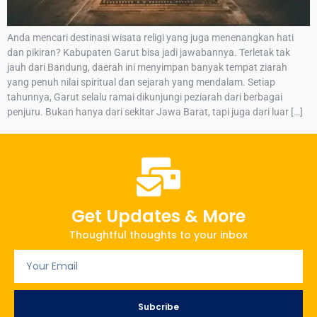
Anda mencari destinasi wisata religi yang juga menenangkan hati
dan pikiran? Kabupaten Garut bisa jadi jawabannya. Terletak tak
jauh dari Bandung, daerah ini menyimpan banyak tempat ziarah
yang penuh nilai spiritual dan sejarah yang mendalam. Setiap
tahunnya, Garut selalu ramai dikunjungi peziarah dari berbagai
penjuru. Bukan hanya dari sekitar Jawa Barat, tapi juga dari luar […]
Get Updates & More
Thoughtful thoughts to your inbox
Subcribe