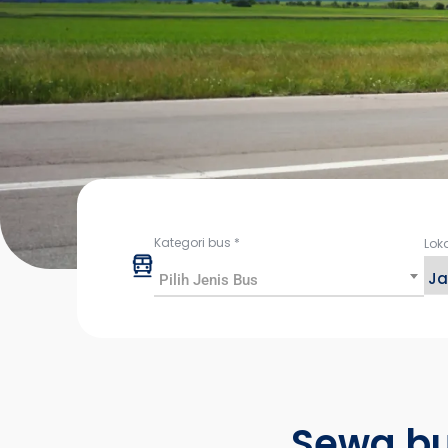
Kategori bus
*
Lok
Pilih Jenis Bus
Sewa bu