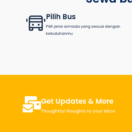
Pilih Bus
Pilih jenis armada yang sesuai dengan
kebutuhanmu
Get Updates & More
Thoughtful thoughts to your inbox