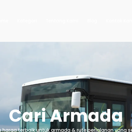
ome
Kategori
Tentang Kami
Blog
Kontak Ka
Cari Armada
harga terbaik untuk armada & rute perjalanan yang s