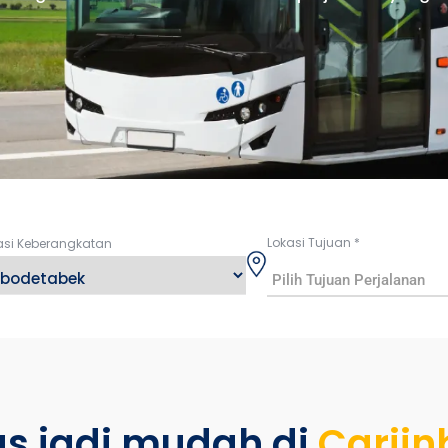
Lokasi Tujuan
*
asi Keberangkatan
Pilih Tujuan Perjalanan
s jadi mudah di
Carii