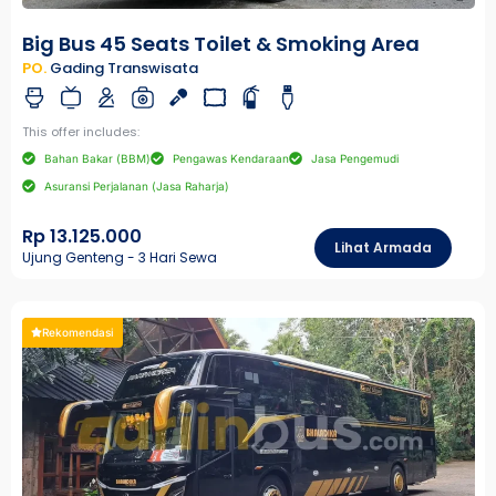
Big Bus 45 Seats Toilet & Smoking Area
PO.
Gading Transwisata
This offer includes:
Bahan Bakar (BBM)
Pengawas Kendaraan
Jasa Pengemudi
Asuransi Perjalanan (Jasa Raharja)
Rp 13.125.000
Lihat Armada
Ujung Genteng - 3 Hari Sewa
Rekomendasi