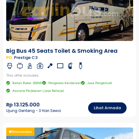
Big Bus 45 Seats Toilet & Smoking Area
PO.
Prestige C3
This offer includes:
Bahan Bakar (BBM)
Pengawas Kendaraan
Jasa Pengemudi
Asuransi Perjalanan (Jasa Raharja)
Rp 13.125.000
Lihat Armada
Ujung Genteng - 3 Hari Sewa
Rekomendasi