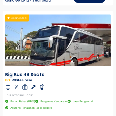
Ujung Genteng - 3 Hari Sewa
Rekomendasi
Big Bus 48 Seats
PO.
White Horse
This offer includes:
Bahan Bakar (BBM)
Pengawas Kendaraan
Jasa Pengemudi
Asuransi Perjalanan (Jasa Raharja)