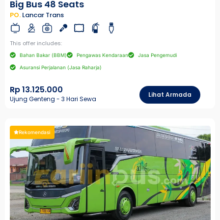
Big Bus 48 Seats
PO.
Lancar Trans
This offer includes:
Bahan Bakar (BBM)
Pengawas Kendaraan
Jasa Pengemudi
Asuransi Perjalanan (Jasa Raharja)
Rp 13.125.000
Lihat Armada
Ujung Genteng - 3 Hari Sewa
Rekomendasi