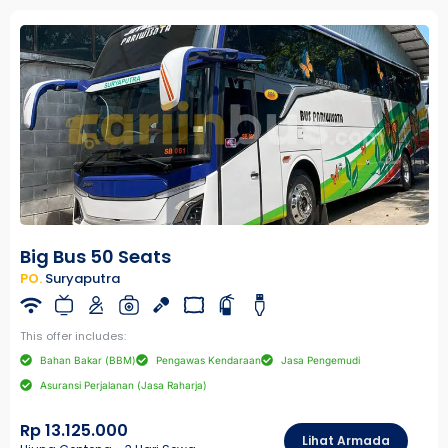
Big Bus 50 Seats
PO.
Suryaputra
This offer includes:
Bahan Bakar (BBM)
Pengawas Kendaraan
Jasa Pengemudi
Asuransi Perjalanan (Jasa Raharja)
Rp 13.125.000
Lihat Armada