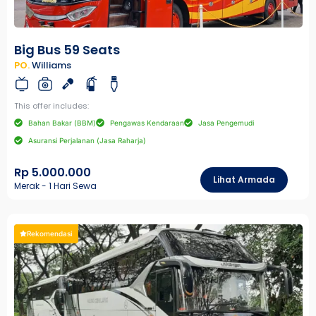
Big Bus 59 Seats
PO.
Williams
This offer includes:
Bahan Bakar (BBM)
Pengawas Kendaraan
Jasa Pengemudi
Asuransi Perjalanan (Jasa Raharja)
Rp 5.000.000
Lihat Armada
Merak - 1 Hari Sewa
Rekomendasi