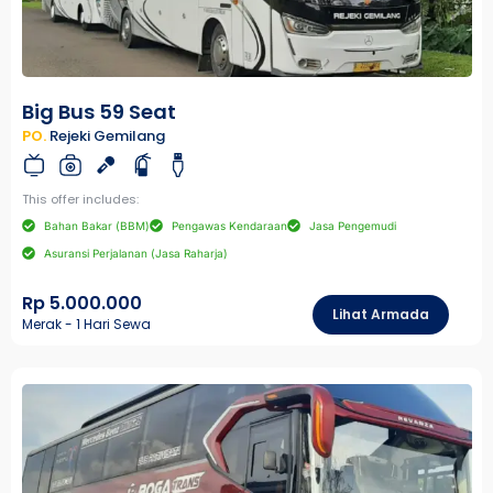
Big Bus 59 Seat
PO.
Rejeki Gemilang
This offer includes:
Bahan Bakar (BBM)
Pengawas Kendaraan
Jasa Pengemudi
Asuransi Perjalanan (Jasa Raharja)
Rp 5.000.000
Lihat Armada
Merak - 1 Hari Sewa