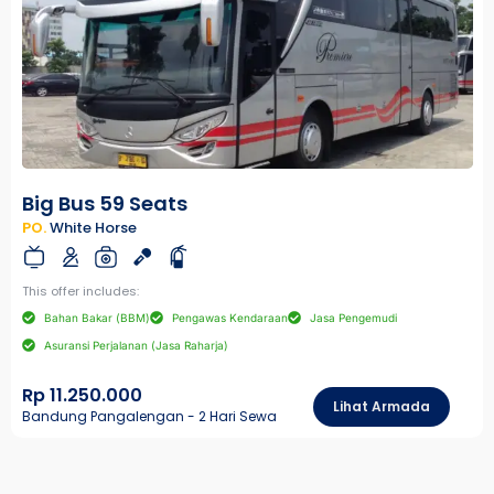
Big Bus 59 Seats
PO.
White Horse
This offer includes:
Bahan Bakar (BBM)
Pengawas Kendaraan
Jasa Pengemudi
Asuransi Perjalanan (Jasa Raharja)
Rp 11.250.000
Lihat Armada
Bandung Pangalengan - 2 Hari Sewa