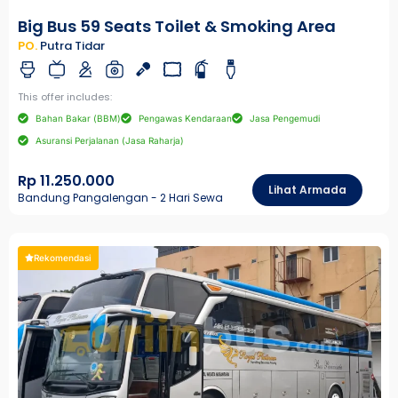
Big Bus 59 Seats Toilet & Smoking Area
PO.
Putra Tidar
This offer includes:
Bahan Bakar (BBM)
Pengawas Kendaraan
Jasa Pengemudi
Asuransi Perjalanan (Jasa Raharja)
Rp 11.250.000
Lihat Armada
Bandung Pangalengan - 2 Hari Sewa
Rekomendasi