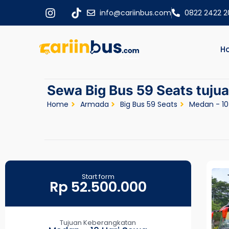
info@cariinbus.com
0822 2422 
H
Sewa Big Bus 59 Seats tuju
Home
Armada
Big Bus 59 Seats
Medan - 10
Start form
Rp 52.500.000
Tujuan Keberangkatan