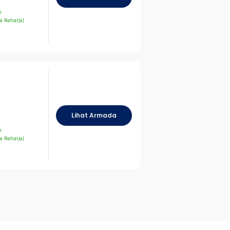
n
a Raharja)
Lihat Armada
n
a Raharja)