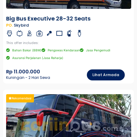
Big Bus Executive 28-32 Seats
PO.
Skybird
This offer includes:
Bahan Bakar (BBM)
Pengawas Kendaraan
Jasa Pengemudi
Asuransi Perjalanan (Jasa Raharja)
Rp 11.000.000
Lihat Armada
Kuningan - 2 Hari Sewa
Rekomendasi