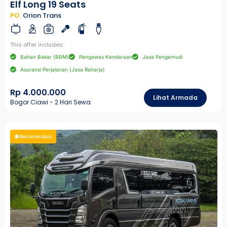
Elf Long 19 Seats
PO.
Orion Trans
This offer includes:
Bahan Bakar (BBM)
Pengawas Kendaraan
Jasa Pengemudi
Asuransi Perjalanan (Jasa Raharja)
Rp 4.000.000
Lihat Armada
Bogor Ciawi - 2 Hari Sewa
Rekomendasi