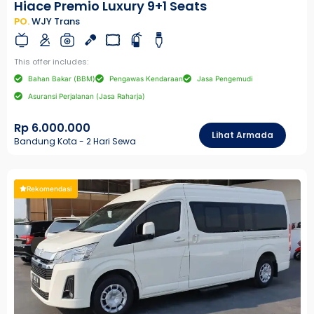
Hiace Premio Luxury 9+1 Seats
PO.
WJY Trans
This offer includes:
Bahan Bakar (BBM)
Pengawas Kendaraan
Jasa Pengemudi
Asuransi Perjalanan (Jasa Raharja)
Rp 6.000.000
Lihat Armada
Bandung Kota - 2 Hari Sewa
Rekomendasi