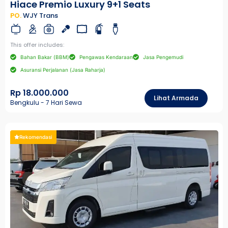
Hiace Premio Luxury 9+1 Seats
PO.
WJY Trans
This offer includes:
Bahan Bakar (BBM)
Pengawas Kendaraan
Jasa Pengemudi
Asuransi Perjalanan (Jasa Raharja)
Rp 18.000.000
Lihat Armada
Bengkulu - 7 Hari Sewa
Rekomendasi