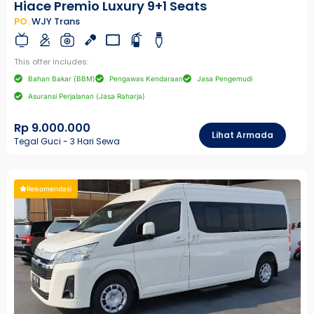
Hiace Premio Luxury 9+1 Seats
PO.
WJY Trans
This offer includes:
Bahan Bakar (BBM)
Pengawas Kendaraan
Jasa Pengemudi
Asuransi Perjalanan (Jasa Raharja)
Rp 9.000.000
Lihat Armada
Tegal Guci - 3 Hari Sewa
Rekomendasi