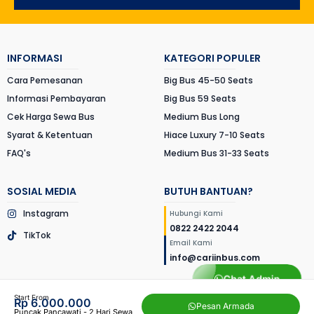
INFORMASI
KATEGORI POPULER
Cara Pemesanan
Big Bus 45-50 Seats
Informasi Pembayaran
Big Bus 59 Seats
Cek Harga Sewa Bus
Medium Bus Long
Syarat & Ketentuan
Hiace Luxury 7-10 Seats
FAQ's
Medium Bus 31-33 Seats
SOSIAL MEDIA
BUTUH BANTUAN?
Instagram
Hubungi Kami
0822 2422 2044
TikTok
Email Kami
info@cariinbus.com
Chat Admin
© 2026 Cariinbus.com
. All rights reserved. Website created by
New
Start From
Rp 6.000.000
Pesan Armada
Creative Indonesia
and developed by
Afitiya Rohim
.
Puncak Pancawati - 2 Hari Sewa