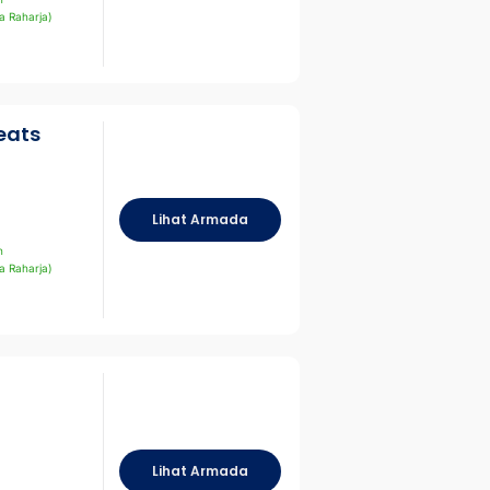
a Raharja)
eats
Lihat Armada
n
a Raharja)
Lihat Armada