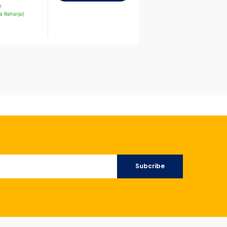
n
a Raharja)
Subcribe