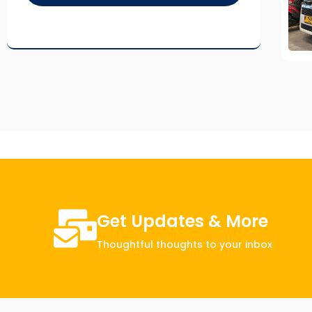
Get Updates & More
Thoughtful thoughts to your inbox