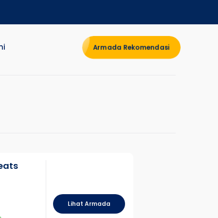
mi
Armada Rekomendasi
eats
Lihat Armada
n