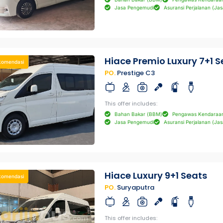
Jasa Pengemudi
Asuransi Perjalanan (Jas
Hiace Premio Luxury 7+1 S
komendasi
PO.
Prestige C3
This offer includes:
Bahan Bakar (BBM)
Pengawas Kendaraa
Jasa Pengemudi
Asuransi Perjalanan (Jas
Hiace Luxury 9+1 Seats
komendasi
PO.
Suryaputra
This offer includes: