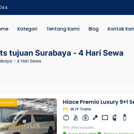
2044
ome
Kategori
Tentang Kami
Blog
Kontak Ka
ts tujuan Surabaya - 4 Hari Sewa
abaya - 4 Hari Sewa
Hiace Premio Luxury 9+1 S
komendasi
PO.
WJY Trans
This offer includes:
Bahan Bakar (BBM)
Pengawas Kendaraa