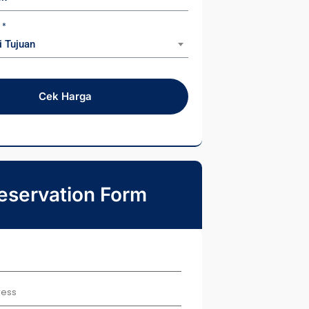
n
*
i Tujuan
Cek Harga
eservation Form