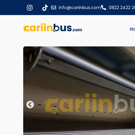
info@cariinbus.com
0822 2422 
H