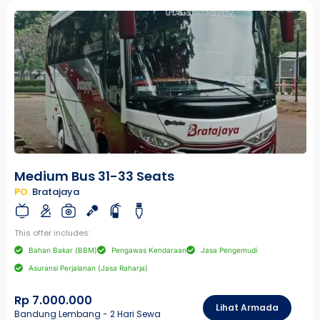
Medium Bus 31-33 Seats
PO.
Bratajaya
This offer includes:
Bahan Bakar (BBM)
Pengawas Kendaraan
Jasa Pengemudi
Asuransi Perjalanan (Jasa Raharja)
Rp 7.000.000
Lihat Armada
Bandung Lembang - 2 Hari Sewa