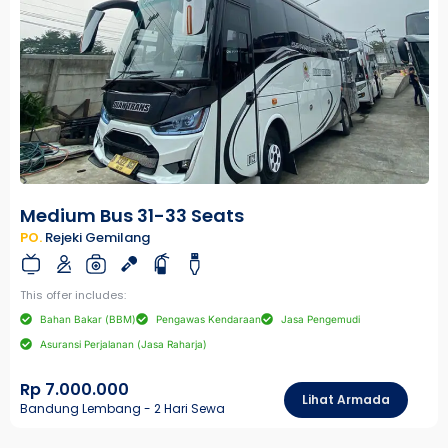
Medium Bus 31-33 Seats
PO.
Rejeki Gemilang
This offer includes:
Bahan Bakar (BBM)
Pengawas Kendaraan
Jasa Pengemudi
Asuransi Perjalanan (Jasa Raharja)
Rp 7.000.000
Lihat Armada
Bandung Lembang - 2 Hari Sewa