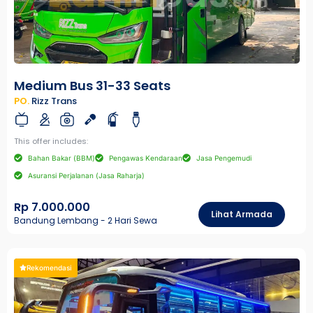
Medium Bus 31-33 Seats
PO.
Rizz Trans
This offer includes:
Bahan Bakar (BBM)
Pengawas Kendaraan
Jasa Pengemudi
Asuransi Perjalanan (Jasa Raharja)
Rp 7.000.000
Lihat Armada
Bandung Lembang - 2 Hari Sewa
Rekomendasi