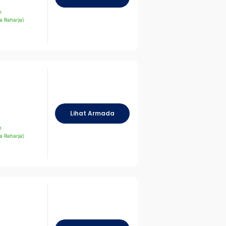
n
a Raharja)
Lihat Armada
n
a Raharja)