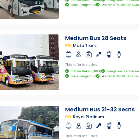
Jasa Pengemudi
Asuransi Perjalanan (Jas
Medium Bus 28 Seats
PO.
Mata Trans
This offer includes:
Bahan Bakar (BBM)
Pengawas Kendaraa
Jasa Pengemudi
Asuransi Perjalanan (Jas
Medium Bus 31-33 Seats
PO.
Royal Platinum
This offer includes: