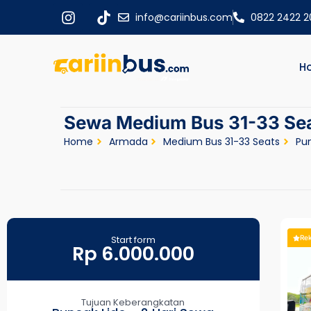
info@cariinbus.com
0822 2422 
H
Sewa Medium Bus 31-33 Seat
Home
Armada
Medium Bus 31-33 Seats
Pun
Start form
Re
Rp 6.000.000
Tujuan Keberangkatan