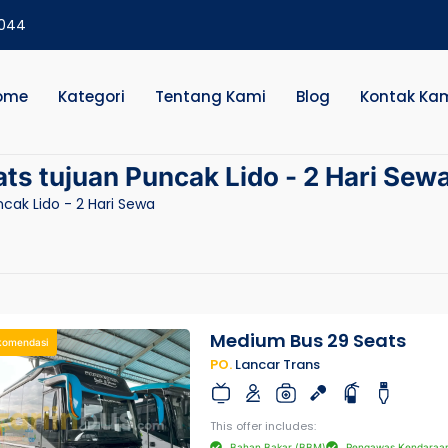
2044
ome
Kategori
Tentang Kami
Blog
Kontak Ka
s tujuan Puncak Lido - 2 Hari Sew
cak Lido - 2 Hari Sewa
Medium Bus 29 Seats
komendasi
PO.
Lancar Trans
This offer includes:
Bahan Bakar (BBM)
Pengawas Kendaraa