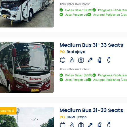
This offer includes:
Bahan Bakar (BBM)
Pengawas Kendaraa
Jasa Pengemudi
Asuransi Perjalanan (Jas
Medium Bus 31-33 Seats
PO.
Bratajaya
This offer includes:
Bahan Bakar (BBM)
Pengawas Kendaraa
Jasa Pengemudi
Asuransi Perjalanan (Jas
Medium Bus 31-33 Seats
komendasi
PO.
DRW Trans