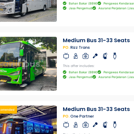
Bahan Bakar (BBM)
Pengawas Kendaraa
Jasa Pengemudi
Asuransi Perjalanan (Jas
Medium Bus 31-33 Seats
PO.
Rizz Trans
This offer includes:
Bahan Bakar (BBM)
Pengawas Kendaraa
Jasa Pengemudi
Asuransi Perjalanan (Jas
Medium Bus 31-33 Seats
komendasi
PO.
One Partner