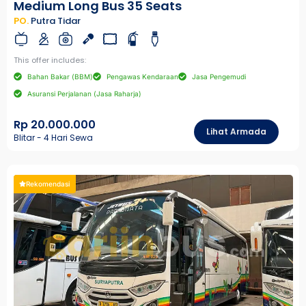
Medium Long Bus 35 Seats
PO.
Putra Tidar
This offer includes:
Bahan Bakar (BBM)
Pengawas Kendaraan
Jasa Pengemudi
Asuransi Perjalanan (Jasa Raharja)
Rp 20.000.000
Lihat Armada
Blitar - 4 Hari Sewa
Rekomendasi