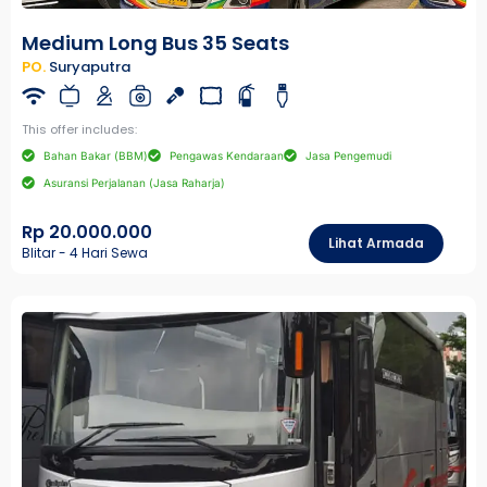
Medium Long Bus 35 Seats
PO.
Suryaputra
This offer includes:
Bahan Bakar (BBM)
Pengawas Kendaraan
Jasa Pengemudi
Asuransi Perjalanan (Jasa Raharja)
Rp 20.000.000
Lihat Armada
Blitar - 4 Hari Sewa