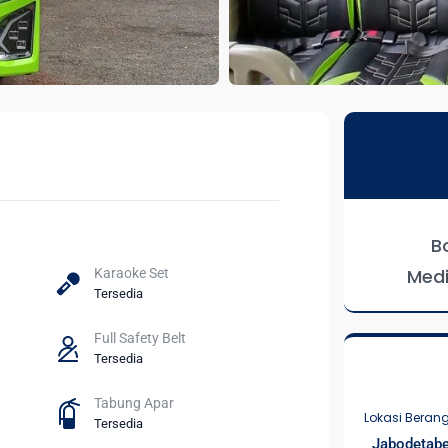
B
Medi
Karaoke Set
Tersedia
Full Safety Belt
Tersedia
Tabung Apar
Lokasi Beran
Tersedia
Jabodetab