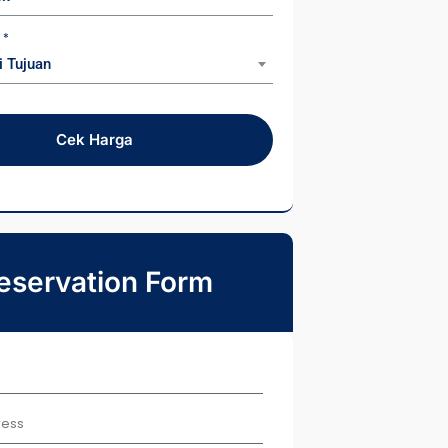
n
*
i Tujuan
Cek Harga
eservation Form