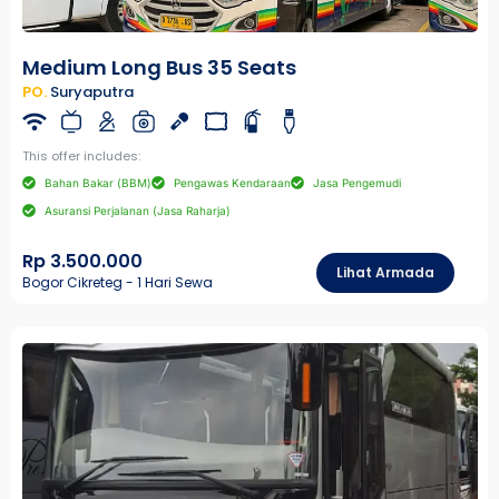
Medium Long Bus 35 Seats
PO.
Suryaputra
This offer includes:
Bahan Bakar (BBM)
Pengawas Kendaraan
Jasa Pengemudi
Asuransi Perjalanan (Jasa Raharja)
Rp 3.500.000
Lihat Armada
Bogor Cikreteg - 1 Hari Sewa