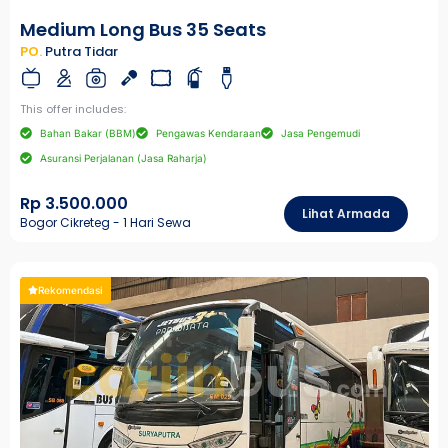
Medium Long Bus 35 Seats
PO.
Putra Tidar
This offer includes:
Bahan Bakar (BBM)
Pengawas Kendaraan
Jasa Pengemudi
Asuransi Perjalanan (Jasa Raharja)
Rp 3.500.000
Lihat Armada
Bogor Cikreteg - 1 Hari Sewa
Rekomendasi