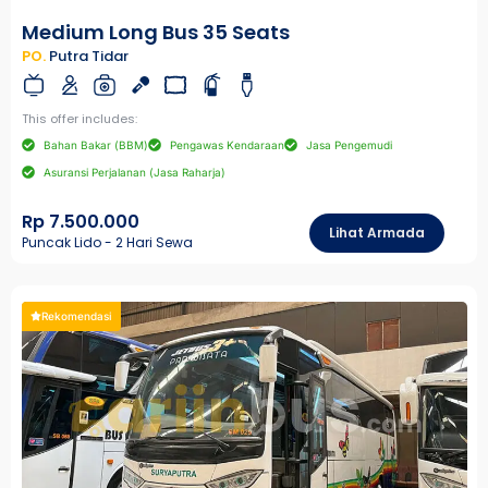
Medium Long Bus 35 Seats
PO.
Putra Tidar
This offer includes:
Bahan Bakar (BBM)
Pengawas Kendaraan
Jasa Pengemudi
Asuransi Perjalanan (Jasa Raharja)
Rp 7.500.000
Lihat Armada
Puncak Lido - 2 Hari Sewa
Rekomendasi