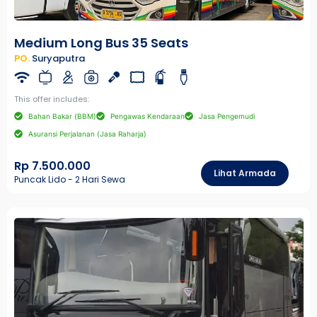
Medium Long Bus 35 Seats
PO.
Suryaputra
This offer includes:
Bahan Bakar (BBM)
Pengawas Kendaraan
Jasa Pengemudi
Asuransi Perjalanan (Jasa Raharja)
Rp 7.500.000
Lihat Armada
Puncak Lido - 2 Hari Sewa