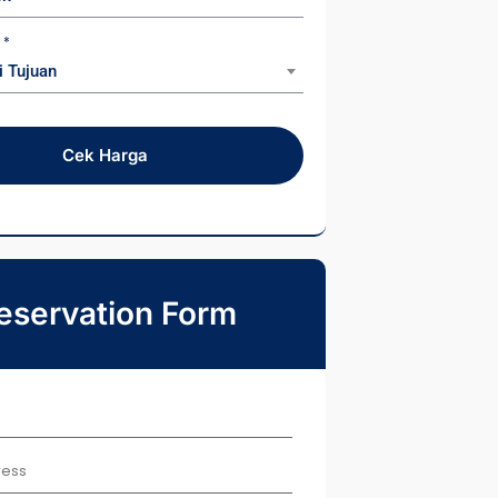
n
*
i Tujuan
Cek Harga
eservation Form