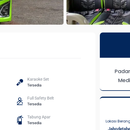
Padan
Medi
Karaoke Set
Tersedia
Full Safety Belt
Tersedia
Tabung Apar
Lokasi Beran
Tersedia
Jabodetab