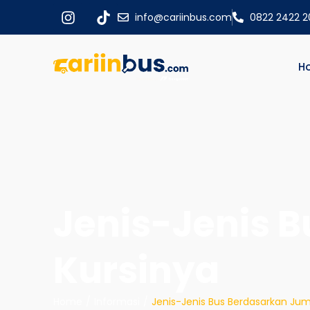
info@cariinbus.com
0822 2422 
H
Jenis-Jenis 
Kursinya
Home
/
Informasi
/
Jenis-Jenis Bus Berdasarkan Jum