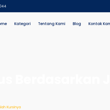
2044
ome
Kategori
Tentang Kami
Blog
Kontak Ka
Bus Berdasarkan
lah Kursinya