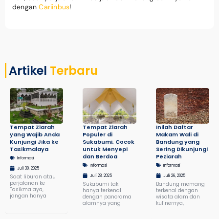
dengan
Cariinbus
!
Artikel
Terbaru
Tempat Ziarah
Tempat Ziarah
Inilah Daftar
yang Wajib Anda
Populer di
Makam Wali di
Kunjungi Jika ke
Sukabumi, Cocok
Bandung yang
Tasikmalaya
untuk Menyepi
Sering Dikunjungi
dan Berdoa
Peziarah
Informasi
Informasi
Informasi
Juli 30, 2025
Saat liburan atau
Juli 28, 2025
Juli 26, 2025
perjalanan ke
Sukabumi tak
Bandung memang
Tasikmalaya,
hanya terkenal
terkenal dengan
jangan hanya
dengan panorama
wisata alam dan
alamnya yang
kulinernya,