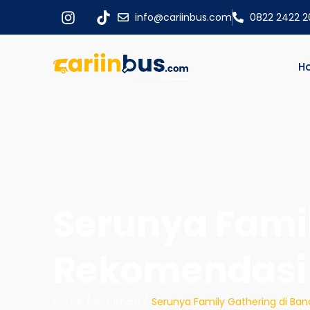
info@cariinbus.com
0822 2422 
H
Serunya Famil
Rekomendasi 
Home
/
Informasi
/
Serunya Family Gathering di Ba