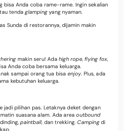
ng bisa Anda coba rame-rame. Ingin sekalian
atau tenda
glamping
yang nyaman.
has Sunda di restorannya, dijamin makin
thering
makin seru! Ada
high rope, flying fox
,
isa Anda coba bersama keluarga.
anak sampai orang tua bisa
enjoy
. Plus, ada
ama kebutuhan keluarga.
 jadi pilihan pas. Letaknya deket dengan
nikmatin suasana alam. Ada area
outbound
dinding,
paintball
, dan trekking.
Camping
di
gkap.