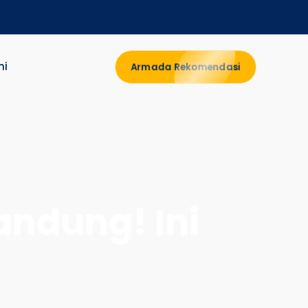
mi
Armada Rekomendasi
andung! Ini