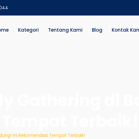
2044
ome
Kategori
Tentang Kami
Blog
Kontak Ka
y Gathering di B
Tempat Terbaik!
ndung! Ini Rekomendasi Tempat Terbaik!