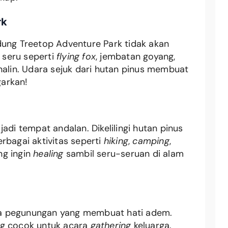
rk
dung Treetop Adventure Park tidak akan
 seru seperti
flying fox
, jembatan goyang,
nalin. Udara sejuk dari hutan pinus membuat
arkan!
adi tempat andalan. Dikelilingi hutan pinus
rbagai aktivitas seperti
hiking
,
camping
,
ng ingin
healing
sambil seru-seruan di alam
a pegunungan yang membuat hati adem.
g cocok untuk acara
gathering
keluarga.