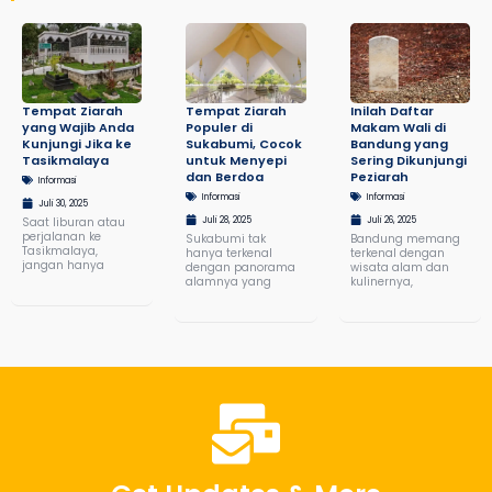
Tempat Ziarah
Tempat Ziarah
Inilah Daftar
yang Wajib Anda
Populer di
Makam Wali di
Kunjungi Jika ke
Sukabumi, Cocok
Bandung yang
Tasikmalaya
untuk Menyepi
Sering Dikunjungi
dan Berdoa
Peziarah
Informasi
Informasi
Informasi
Juli 30, 2025
Saat liburan atau
Juli 28, 2025
Juli 26, 2025
perjalanan ke
Sukabumi tak
Bandung memang
Tasikmalaya,
hanya terkenal
terkenal dengan
jangan hanya
dengan panorama
wisata alam dan
alamnya yang
kulinernya,