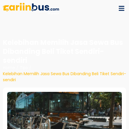
Kelebihan Memilih Jasa Sewa Bus
Dibanding Beli Tiket Sendiri-
sendiri
Home
/
Tips
/
Kelebihan Memilih Jasa Sewa Bus Dibanding Beli Tiket Sendiri-
sendiri