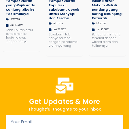
Tempat Ziarah
Tempat Ziarah
Inilah Daftar
yang Wajib Anda
Populer di
Makam Wali di
Kunjungi Jika ke
Sukabumi, Cocok
Bandung yang
Tasikmalaya
untuk Menyepi
Sering Dikunjungi
dan Berdoa
Peziarah
Informasi
Informasi
Informasi
Juli 30, 2025
Saat liburan atau
Juli 28, 2025
Juli 26, 2025
perjalanan ke
Sukabumi tak
Bandung memang
Tasikmalaya,
hanya terkenal
terkenal dengan
jangan hanya
dengan panorama
wisata alam dan
alamnya yang
kulinernya,
Get Updates & More
Thoughtful thoughts to your inbox