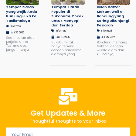
Tempat Ziarah
Tempat Ziarah
Inilah Daftar
yang Wajib Anda
Populer di
Makam Wali di
Kunjungi Jika ke
Sukabumi, Cocok
Bandung yang
Tasikmalaya
untuk Menyepi
Sering Dikunjungi
dan Berdoa
Peziarah
Informasi
Informasi
Informasi
Juli 30, 2025
Saat liburan atau
Juli 28, 2025
Juli 26, 2025
perjalanan ke
Sukabumi tak
Bandung memang
Tasikmalaya,
hanya terkenal
terkenal dengan
jangan hanya
dengan panorama
wisata alam dan
alamnya yang
kulinernya,
Get Updates & More
Thoughtful thoughts to your inbox